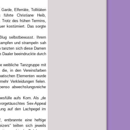
arde, Elferräte, Tollitäten
 führte Christiane Heib,
. Trotz des frühen Termins,
uer kostümiert. Das sorgte
lug selbstbewusst. Ihrem
tampfen und strampeln sah
en tanzten sich diese Damen
 Daaler beeindruckte durch
ne weibliche Tanzgruppe mit
 die, in den Vereinsfarben
robatischen Elementen wurde
ehr Verkleidungen fielen.
benso abwechslungsreiche
esfülle aufs Korn. Als „de
vorgetäuschtes Sex-Appeal
fung auf den Lachpegel im
f, entbrannte eine heftige
ers“ teilten sich jeweils