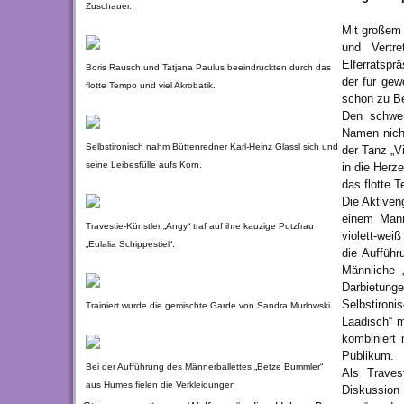
Zuschauer.
Mit großem 
und Vertre
Elferratspr
Boris Rausch und Tatjana Paulus beeindruckten durch das
der für gew
flotte Tempo und viel Akrobatik.
schon zu Be
Den schwer
Namen nich
Selbstironisch nahm Büttenredner Karl-Heinz Glassl sich und
der Tanz „V
seine Leibesfülle aufs Korn.
in die Herz
das flotte 
Die Aktiven
einem Mann,
Travestie-Künstler „Angy“ traf auf ihre kauzige Putzfrau
violett-wei
„Eulalia Schippestiel“.
die Auffüh
Männliche 
Darbietunge
Selbstironi
Trainiert wurde die gemischte Garde von Sandra Murlowski.
Laadisch“ 
kombiniert
Publikum.
Bei der Aufführung des Männerballettes „Betze Bummler“
Als Travest
aus Humes fielen die Verkleidungen
Diskussion