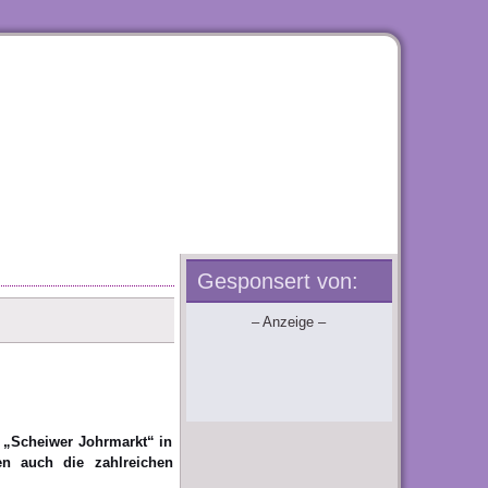
Gesponsert von:
– Anzeige –
o „Scheiwer Johrmarkt“ in
en auch die zahlreichen