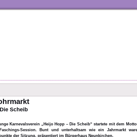
ohrmarkt
Die Scheib
unge Karnevalsverein „Heijo Hopp – Die Scheib“ startete mit dem Mott
Faschings-Session. Bunt und unterhaltsam wie ein Jahrmarkt war
nkte der Sitzung, präsentiert im Bürgerhaus Neunkirchen.