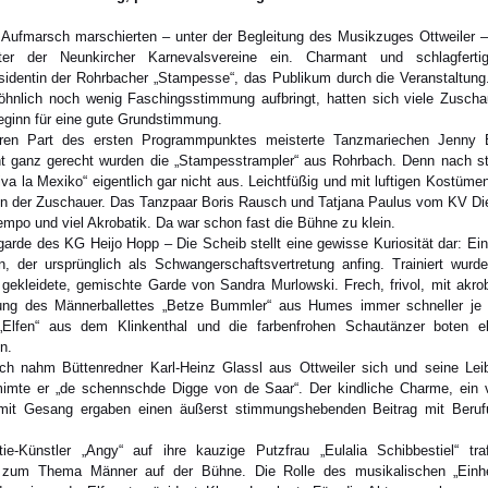
Aufmarsch marschierten – unter der Begleitung des Musikzuges Ottweiler – G
ter der Neunkircher Karnevalsvereine ein. Charmant und schlagfertig
äsidentin der Rohrbacher „Stampesse“, das Publikum durch die Veranstaltung
öhnlich noch wenig Faschingsstimmung aufbringt, hatten sich viele Zuscha
ginn für eine gute Grundstimmung.
en Part des ersten Programmpunktes meisterte Tanzmariechen Jenny B
t ganz gerecht wurden die „Stampesstrampler“ aus Rohrbach. Denn nach s
iva la Mexiko“ eigentlich gar nicht aus. Leichtfüßig und mit luftigen Kostüm
en der Zuschauer. Das Tanzpaar Boris Rausch und Tatjana Paulus vom KV Die
Tempo und viel Akrobatik. Da war schon fast die Bühne zu klein.
garde des KG Heijo Hopp – Die Scheib stellt eine gewisse Kuriosität dar: Ei
 der ursprünglich als Schwangerschaftsvertretung anfing. Trainiert wurde
ß gekleidete, gemischte Garde von Sandra Murlowski. Frech, frivol, mit ak
rung des Männerballettes „Betze Bummler“ aus Humes immer schneller je m
„Elfen“ aus dem Klinkenthal und die farbenfrohen Schautänzer boten e
n.
sch nahm Büttenredner Karl-Heinz Glassl aus Ottweiler sich und seine Leib
mimte er „de schennschde Digge von de Saar“. Der kindliche Charme, ein 
 mit Gesang ergaben einen äußerst stimmungshebenden Beitrag mit Beru
ie-Künstler „Angy“ auf ihre kauzige Putzfrau „Eulalia Schibbestiel“ tra
 zum Thema Männer auf der Bühne. Die Rolle des musikalischen „Einheiz